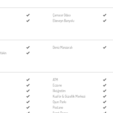
Çamasır Odası
Ebeveyn Banyolu
Deniz Manzaralı
Yakin
ATM
Eczane
İlköğretim
Kuaför & Güzellik Merkezi
Oyun Parkı
Postane