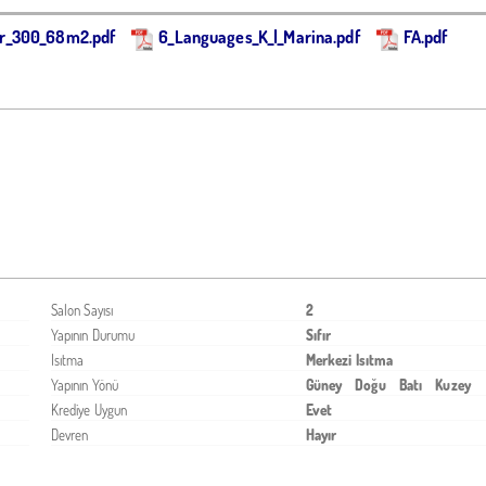
oor_300_68m2.pdf
6_Languages_K_l_Marina.pdf
FA.pdf
Salon Sayısı
2
Yapının Durumu
Sıfır
Isıtma
Merkezi Isıtma
Yapının Yönü
Güney
Doğu
Batı
Kuzey
Krediye Uygun
Evet
Devren
Hayır