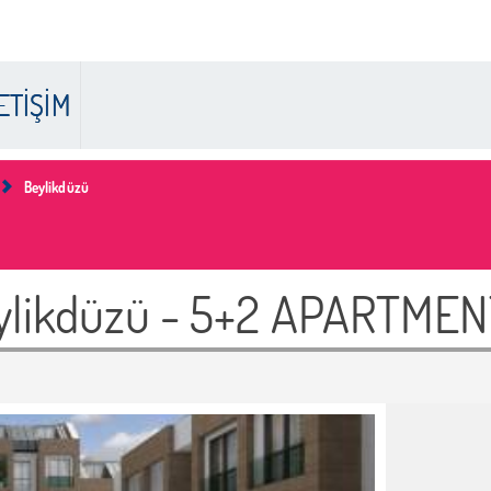
ETİŞİM
Beylikdüzü
Beylikdüzü - 5+2 APARTME