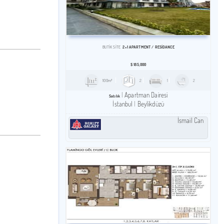
2+1 APARTMENT / RESİDANCE
BUTIK SITE
$
185,000
100m²
2
1
2
Apartman Dairesi
Satılık
İstanbul
Beylikdüzü
İsmail Can