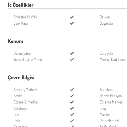
İç Özellikler
Ankastre Mutfak
Balkon
Çelik Kapı
Duşakabin
Konum
Denize yakin
E5 e yakın
Toplu Ulaşıma Yakın
Minibüs Caddesine 
Çevre Bilgisi
Alışveriş Merkezi
Anaokulu
Banka
Benzin Istasyonu
Eczane & Medikal
Eğlence Merkezi
Kafeterya
Kreş
Lise
Market
Park
Polis Merkezi