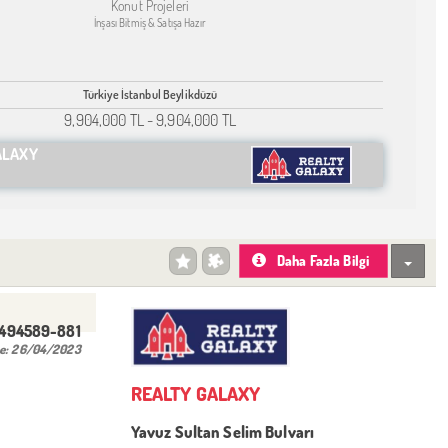
Konut Projeleri
İnşası Bitmiş & Satışa Hazır
Türkiye İstanbul Beylikdüzü
9,904,000 TL
-
9,904,000 TL
ALAXY
Daha Fazla Bilgi
-494589-881
e:
26/04/2023
REALTY GALAXY
Yavuz Sultan Selim Bulvarı