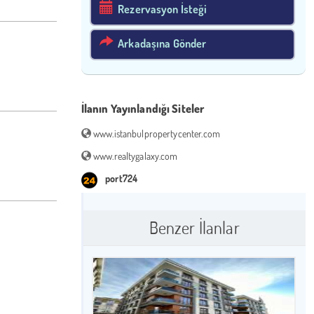
Rezervasyon İsteği
Arkadaşına Gönder
İlanın Yayınlandığı Siteler
www.istanbulpropertycenter.com
www.realtygalaxy.com
port724
Benzer İlanlar