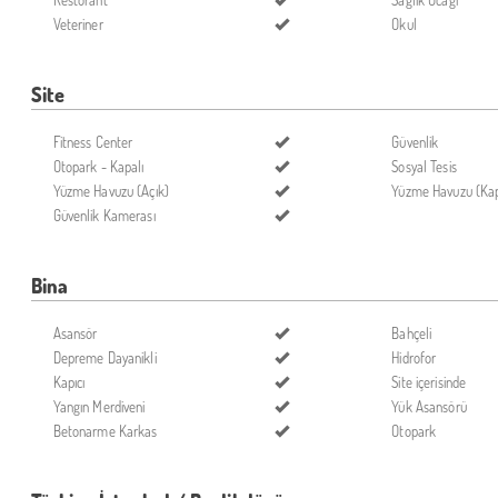
Restorant
Sağlık Ocağı
Veteriner
Okul
Site
Fitness Center
Güvenlik
Otopark - Kapalı
Sosyal Tesis
Yüzme Havuzu (Açık)
Yüzme Havuzu (Kap
Güvenlik Kamerası
Bina
Asansör
Bahçeli
Depreme Dayanikli
Hidrofor
Kapıcı
Site içerisinde
Yangın Merdiveni
Yük Asansörü
Betonarme Karkas
Otopark