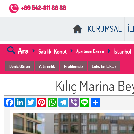
Mobility Galaxy
+90 542-811 80 80
KURUMSAL
İL
Ara
Satılık-Konut
İstanbul
Apartman Dairesi
Deniz Gören
Yatırımlık
Problemsiz
Luks Emlaklar
Kılıç Marina 
Facebook
LinkedIn
Twitter
Pinterest
WhatsApp
Telegram
Viber
Line
Share