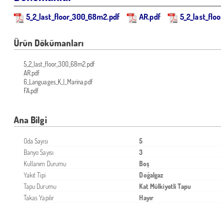
5_2_last_floor_300_68m2.pdf
AR.pdf
5_2_last_fl
Ürün Dökümanları
5_2_last_floor_300_68m2.pdf
AR.pdf
6_Languages_K_l_Marina.pdf
FA.pdf
Ana Bilgi
Oda Sayısı
5
Banyo Sayısı
3
Kullanım Durumu
Boş
Yakıt Tipi
Doğalgaz
Tapu Durumu
Kat Mülkiyetli Tapu
Takas Yapılır
Hayır