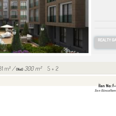
REALTY G
31 m²
/
300 m²
5 + 2
(Net)
İlan No:
f
Son Güncellem