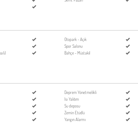
Semt Pazarı
Otopark - Açık
Spor Salonu
alı)
Bahçe - Müstakil
Deprem Yönetmelikli
Isı Yalıtım
Su deposu
Zemin Etüdlü
Yangın Alarmı