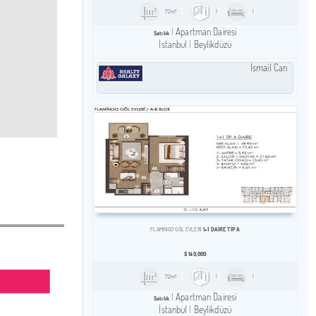
72m²
1
1
Apartman Dairesi
Satılık
İstanbul
Beylikdüzü
İsmail Can
1+1 DAIRE TİP A
FLAMINGO GÖL EVLERİ
$
140,000
72m²
1
1
Apartman Dairesi
Satılık
İstanbul
Beylikdüzü