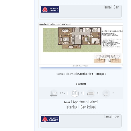
İsmail Can
2+1 DAIRE TİP A - (BAHÇELİ)
FLAMINGO GÖL EVLERİ
$
350,000
116m²
2
1
2
Apartman Dairesi
Satılık
İstanbul
Beylikdüzü
İsmail Can