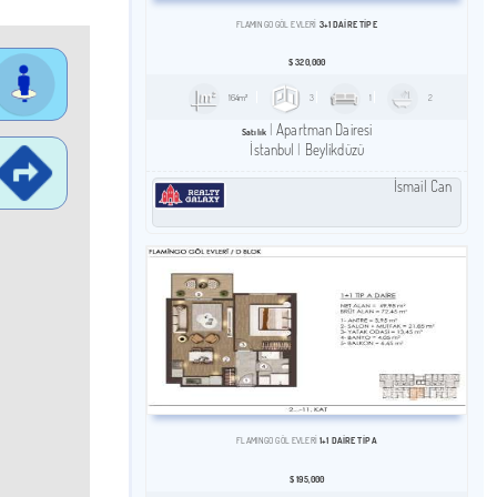
3+1 DAIRE TİP E
FLAMINGO GÖL EVLERİ
$
320,000
164m²
3
1
2
Apartman Dairesi
Satılık
İstanbul
Beylikdüzü
İsmail Can
1+1 DAIRE TİP A
FLAMINGO GÖL EVLERİ
$
195,000