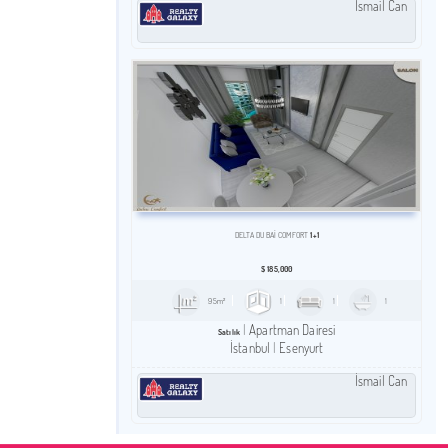
İsmail Can
1+1
DELTA DUBAI COMFORT
$
185,000
95m²
1
1
1
Apartman Dairesi
Satılık
İstanbul
Esenyurt
İsmail Can