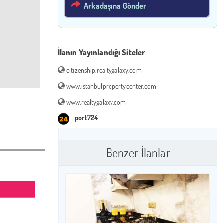
Arkadaşına Gönder
İlanın Yayınlandığı Siteler
citizenship.realtygalaxy.com
www.istanbulpropertycenter.com
www.realtygalaxy.com
port724
Benzer İlanlar