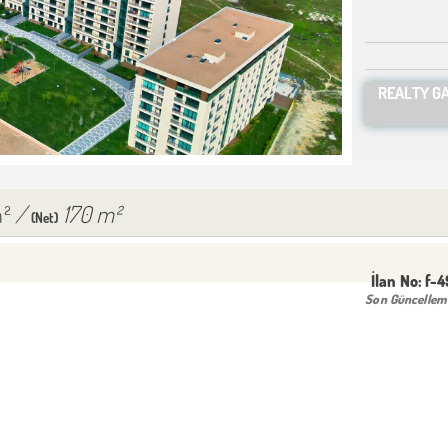
REALTY G
m²
/
170 m²
(Net)
İlan No:
f-
Son Güncellem