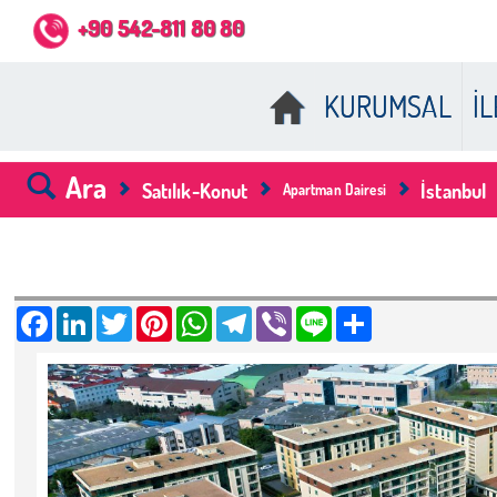
Mobility Galaxy
+90 542-811 80 80
KURUMSAL
İL
Ara
Satılık-Konut
İstanbul
Apartman Dairesi
Facebook
LinkedIn
Twitter
Pinterest
WhatsApp
Telegram
Viber
Line
Share