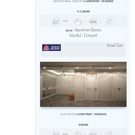
1+1 APARTMENT / RESIDENCE
AKTAYMUR MAHAL ESENYURT
TL
2,260,810
77m²
1
1
1
Apartman Dairesi
Satılık
İstanbul
Esenyurt
İsmail Can
1+1 APARTMENT / RESİDANCE
ALYA 4 MEVSİM
$
199,640
89m²
1
1
1