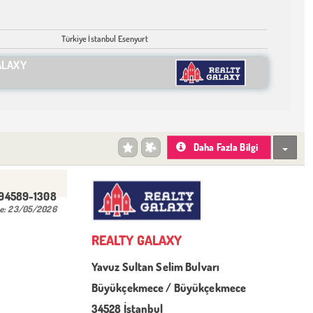
Türkiye İstanbul Esenyurt
ALAXY
Daha Fazla Bilgi
494589-1308
e:
23/05/2026
REALTY GALAXY
Yavuz Sultan Selim Bulvarı
Büyükçekmece / Büyükçekmece
34528 İstanbul