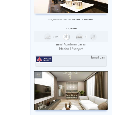
1+1 APARTMENT / RESIDENCE
KILIÇ GOLD ESENYURT
TL
3,040,000
76m²
1
1
1
Apartman Dairesi
Satılık
İstanbul
Esenyurt
İsmail Can