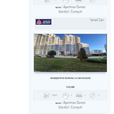
Apartman Dairesi
Satılık
İstanbul
Esenyurt
İsmail Can
BAHÇEŞEHIR`DE MOBILYALI 2+1 SATILIK DAIRE
$
133,000
135m²
2
1
2
Apartman Dairesi
Satılık
İstanbul
Esenyurt