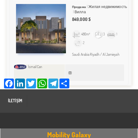
Жилая недвижимость
Продажа
Вилла
849,000 $
480m²
3
1
2
Saudi Arabia Riyadh / Al Jamieyah
İsmail Can
Facebook
LinkedIn
Twitter
WhatsApp
Telegram
Share
İLETİŞİM
Mobility Galaxy