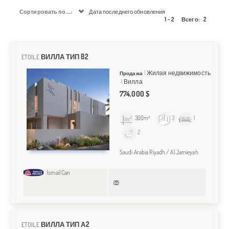
Сортировать по.....:
Дата последнего обновления
1 - 2
Всего:
2
ВИЛЛА ТИП B2
ETOILE
Жилая недвижимость
Продажа
Вилла
774,000 $
300m²
3
1
2
Saudi Arabia Riyadh / Al Jamieyah
İsmail Can
ВИЛЛА ТИП А2
ETOILE