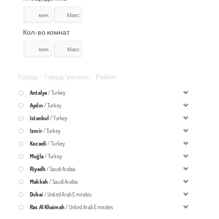
Кол-во комнат
Город / Город/регион / Район
Antalya
/ Turkey
Aydın
/ Turkey
Istanbul
/ Turkey
Izmir
/ Turkey
Kocaeli
/ Turkey
Muğla
/ Turkey
Riyadh
/ Saudi Arabia
Makkah
/ Saudi Arabia
Dubai
/ United Arab Emirates
Ras Al Khaimah
/ United Arab Emirates