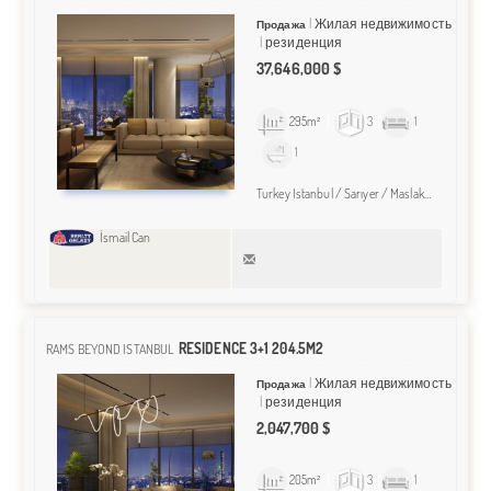
Жилая недвижимость
Продажа
резиденция
37,646,000 $
295m²
3
1
1
Turkey Istanbul / Sarıyer
/ Maslak
/ Maslak M
İsmail Can
RESIDENCE 3+1 204.5M2
RAMS BEYOND ISTANBUL
Жилая недвижимость
Продажа
резиденция
2,047,700 $
205m²
3
1