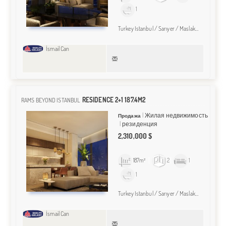
1
Turkey Istanbul / Sarıyer
/ Maslak
/ Maslak M
İsmail Can
RESIDENCE 2+1 187.4M2
RAMS BEYOND ISTANBUL
Жилая недвижимость
Продажа
резиденция
2,310,000 $
187m²
2
1
1
Turkey Istanbul / Sarıyer
/ Maslak
/ Maslak M
İsmail Can