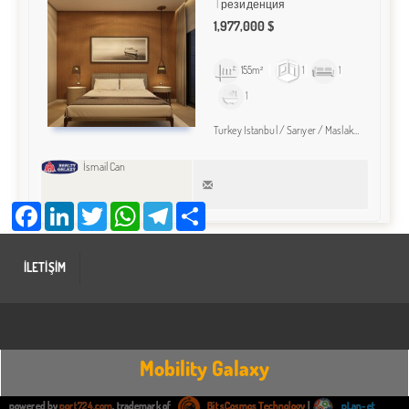
резиденция
1,977,000 $
155m²
1
1
1
Turkey Istanbul / Sarıyer
/ Maslak
/ Maslak M
İsmail Can
Facebook
LinkedIn
Twitter
WhatsApp
Telegram
Share
İLETİŞİM
Mobility Galaxy
powered by
port724.com
, trademark of
BitsCosmos Technology
|
pLan-et