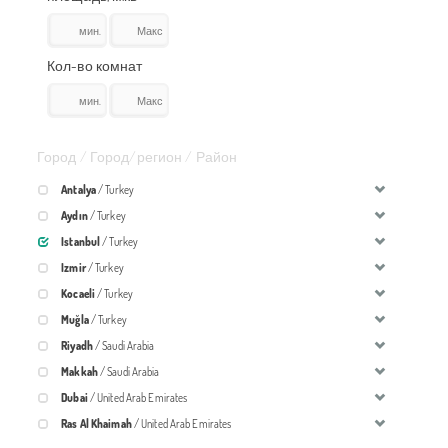
Кол-во комнат
Город / Город/регион / Район
Antalya
/ Turkey
Aydın
/ Turkey
Istanbul
/ Turkey
Izmir
/ Turkey
Kocaeli
/ Turkey
Muğla
/ Turkey
Riyadh
/ Saudi Arabia
Makkah
/ Saudi Arabia
Dubai
/ United Arab Emirates
Ras Al Khaimah
/ United Arab Emirates