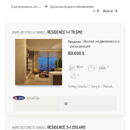
Сортировать по.....:
Дата последнего обновления
1 - 6
Всего:
6
RESIDENCE 1+1 79.5M2
RAMS BEYOND ISTANBUL
Жилая недвижимость
Продажа
резиденция
851,000 $
80m²
1
1
1
Turkey Istanbul / Sarıyer
/ Maslak
/ Maslak M
İsmail Can
RESIDENCE 3+1 295.4M2
RAMS BEYOND ISTANBUL