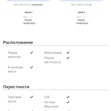
FABAY KUŞADASI EVLERI
2+1 ДУПЛЕКС
FABAY KUŞADASI EVLERI
3+1
390,500 €
461,000 €
102 m²
, 2 + 1
127 m²
, 3 + 1
Продажа
Продажа
квартира
квартира
Расположение
Рядом
Море рядом
проспект
Рядом
автотрасса
В зеленом
месте
Окрестности
Торговый
АЗС
центр
Аптека/
Мед.пункт