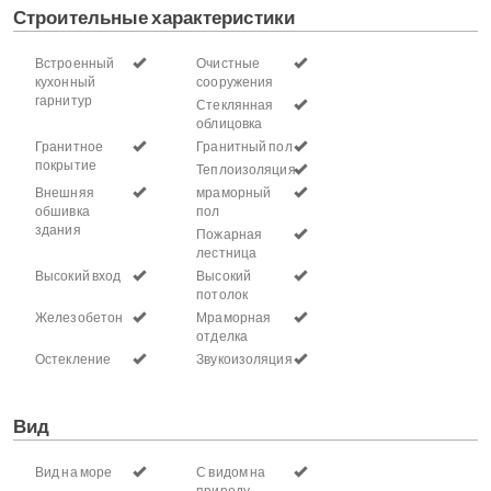
Строительные характеристики
Встроенный
Очистные
кухонный
сооружения
гарнитур
Стеклянная
облицовка
Гранитное
Гранитный пол
покрытие
Теплоизоляция
Внешняя
мраморный
обшивка
пол
здания
Пожарная
лестница
Высокий вход
Высокий
потолок
Железобетон
Мраморная
отделка
Остекление
Звукоизоляция
Вид
Вид на море
С видом на
природу