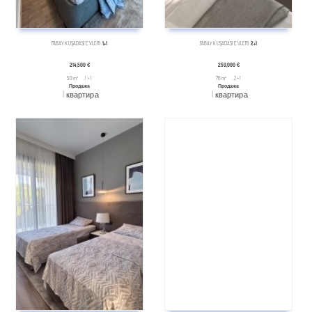
FABAY KUŞADASI EVLERI
1+1
FABAY KUŞADASI EVLERI
2+1
214,500 €
259,000 €
50 m²
, 1 + 1
76 m²
, 2 + 1
Продажа
Продажа
квартира
квартира