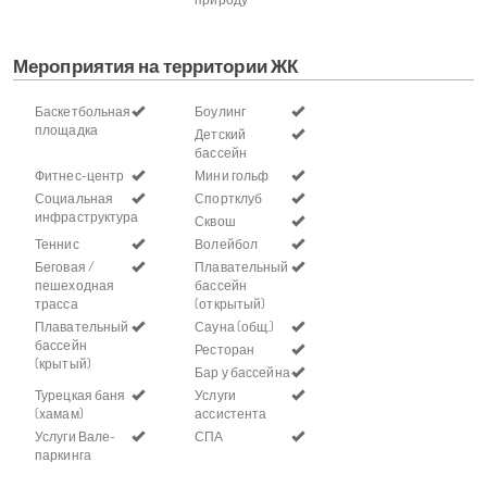
Мероприятия на территории ЖК
Баскетбольная
Боулинг
площадка
Детский
бассейн
Фитнес-центр
Мини гольф
Социальная
Спортклуб
инфраструктура
Сквош
Теннис
Волейбол
Беговая /
Плавательный
пешеходная
бассейн
трасса
(открытый)
Плавательный
Сауна (общ.)
бассейн
Ресторан
(крытый)
Бар у бассейна
Турецкая баня
Услуги
(хамам)
ассистента
Услуги Вале-
СПА
паркинга