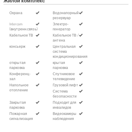
Жилой комплекс
Охрана
Водонапорный
резервуар
Intercom
Электро-
(внутренн.связь)
генератор
Кабельное ТВ
Кабельное ТВ /
антена
консьерж
Центральная
система
кондиционирования
открытая
крытая
парковка
парковка
Конференц-
Спутниковое
зал
телевидение
Напольное
Грузовой лифт
отопление
Система
безопасности
Закрытая
Подходит для
парковка
инвалидов
Пожарная
Видеокамеры
сигнализация
наблюдения