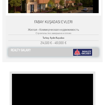
FABAY KUŞADASI EVLERI
Жилая + Коммерческая недвижимость
Строительство завершено и готово
Turkey Aydın Kuşadası
214,500 €
-
461,000 €
REALTY GALAXY