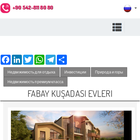
+90 542-811 80 80
Facebook
LinkedIn
Twitter
WhatsApp
Telegram
Share
Недвижимость для отдыха
Инвестиции
Природа и горы
Недвижимость премиум класса
FABAY KUŞADASI EVLERI