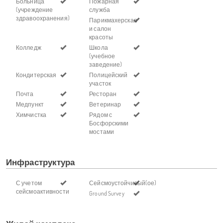
Больница
Пожарная
(учреждение
служба
здравоохранения)
Парикмахерская
и салон
красоты
Колледж
Школа
(учебное
заведение)
Кондитерская
Полицейский
участок
Почта
Ресторан
Медпункт
Ветеринар
Химчистка
Рядом с
Босфорскими
мостами
Инфраструктура
С учетом
Сейсмоустойчивый(ое)
сейсмоактивности
Ground Survey