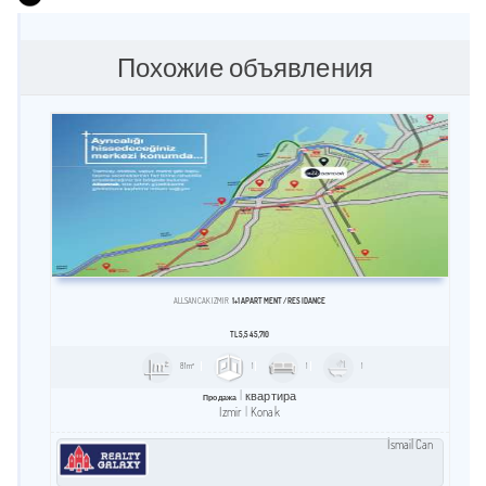
Похожие объявления
ALLSANCAK İZMİR
1+1 APARTMENT / RESİDANCE
TL
5,545,710
81m²
1
1
1
квартира
Продажа
Izmir
Konak
İsmail Can