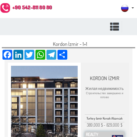
+90 542-811 80 80
Kordon İzmir - 1+1
Facebook
LinkedIn
Twitter
WhatsApp
Telegram
Share
KORDON İZMIR
Жилая недвижимость
Строительство завершено и
готово
Turkey Izmir Konak Alsancak
389,000 $
-
829,000 $
REALTY