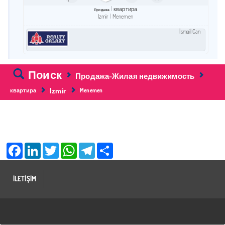
квартира
Продажа
Izmir
Menemen
İsmail Can
Поиск
Продажа-Жилая недвижимость
Izmir
квартира
Menemen
Facebook
LinkedIn
Twitter
WhatsApp
Telegram
Share
İLETİŞİM