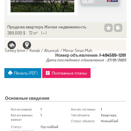
GALAXY
Продажа квартира Жилая недвижимость
389,000 $
72 m²
1 + 1
Turkey Izmir / Konak
/ Alsancak
/ Mimar Sinan Mah.
Номер объявления:
f-494589-1261
Дата последнего обновления :
27/01/2025
Печать (PDF)
Поэтажные планы
Основные сведения
Кол-во комнат
1
Кол-во гостиных
1
Кол-во ванных
1
Тип объекта
Квартира
комнат
Статус объекта
Новый(ая)
Статус
Пустой(ая)