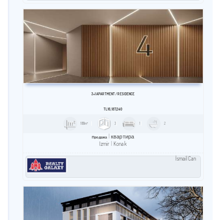
3+1 APARTMENT / RESİDENCE
TL
16,187,240
188m²
3
1
2
квартира
Продажа
Izmir
Konak
İsmail Can