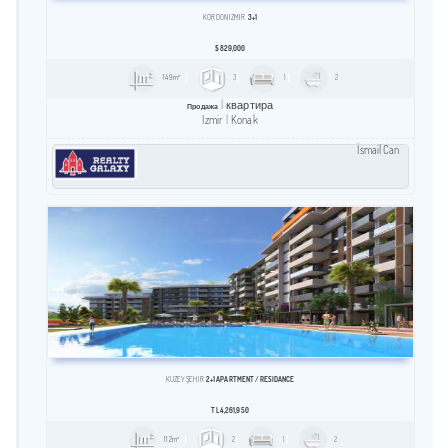
KORDON İZMIR
3+1
$
829,000
149m²
3
1
2
квартира
Продажа
Izmir
Konak
İsmail Can
KUZEY ŞEHİR
2+1 APARTMENT / RESİDANCE
TL
4,261,950
112m²
2
1
2