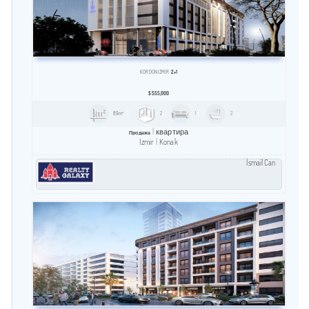
KORDON İZMIR
2+1
$
555,000
89m²
2
1
2
квартира
Продажа
Izmir
Konak
İsmail Can