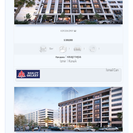
KORDON İZMIR
1+1
$
389,000
72m²
1
1
1
квартира
Продажа
Izmir
Konak
İsmail Can