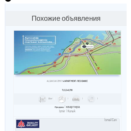
Похожие объявления
ALLSANCAK İZMİR
1+1 APARTMENT / RESİDANCE
TL
5,545,710
81m²
1
1
1
квартира
Продажа
Izmir
Konak
İsmail Can