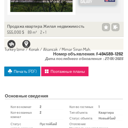
GALAXY
Продажа квартира Жилая недвижимость
555,000 $
89 m²
2 + 1
Turkey Izmir / Konak
/ Alsancak
/ Mimar Sinan Mah.
Номер объявления:
f-494589-1262
Дата последнего обновления :
27/01/2025
Печать (PDF)
Поэтажные планы
Основные сведения
Кол-во комнат
2
Кол-во гостиных
1
Кол-во ванных
2
Тип объекта
Квартира
комнат
Статус объекта
Новый(ая)
Статус
Пустой(ая)
Отопление