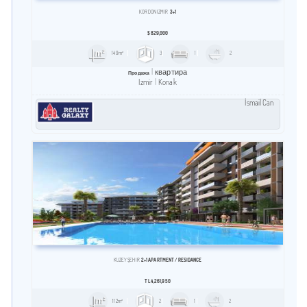
KORDON İZMIR
3+1
$
829,000
149m²
3
1
2
квартира
Продажа
Izmir
Konak
İsmail Can
KUZEY ŞEHİR
2+1 APARTMENT / RESİDANCE
TL
4,261,950
112m²
2
1
2