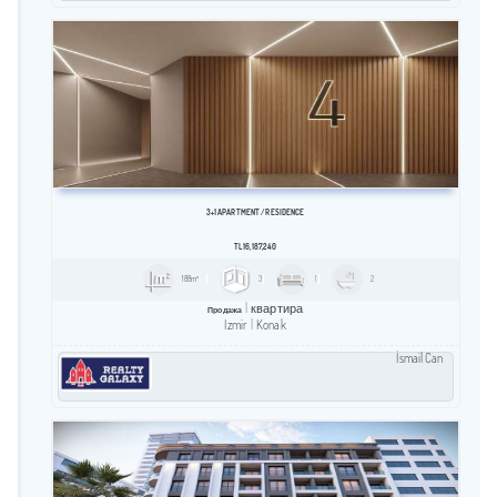
3+1 APARTMENT / RESİDENCE
TL
16,187,240
188m²
3
1
2
квартира
Продажа
Izmir
Konak
İsmail Can