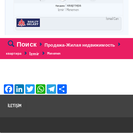
квартира
Продажа
Izmir
Menemen
İsmail Can
Поиск
Продажа-Жилая недвижимость
Izmir
квартира
Menemen
Facebook
LinkedIn
Twitter
WhatsApp
Telegram
Share
İLETİŞİM