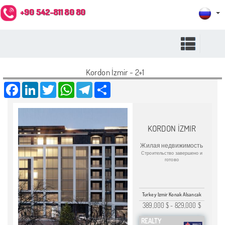
+90 542-811 80 80
Kordon İzmir - 2+1
Facebook
LinkedIn
Twitter
WhatsApp
Telegram
Share
KORDON İZMIR
Жилая недвижимость
Строительство завершено и
готово
Turkey Izmir Konak Alsancak
389,000 $
-
829,000 $
REALTY